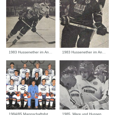
1983 Hussenether im Angriff
1983 Hussenether im Angriff
1984/85 Mannschaftsfoto EHC 80 Nürnberg
1985_Ware und Hussenether beim Torjubel