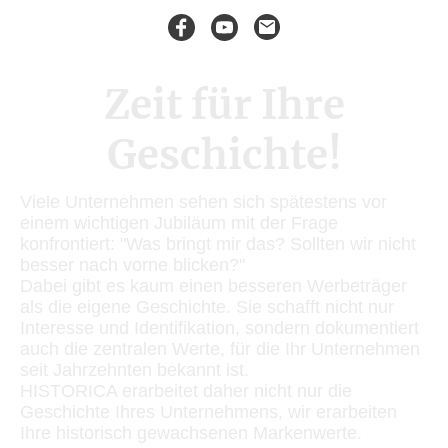
Zeit für Ihre
Geschichte!
Viele Unternehmen sehen sich spätestens vor
einem wichtigen Jubiläum mit der Frage
konfrontiert: "Was bringt mir das? Sollten wir nicht
besser nach vorne blicken?"
Dabei gibt es kaum einen besseren Werbeträger
als die eigene Geschichte. Sie schafft nicht nur
Interesse und Identifikation, sondern dokumentiert
auch die zentralen Werte, für die Ihr Unternehmen
seit Jahrzehnten bekannt ist.
HISTORICA erarbeitet daher nicht nur die
Geschichte Ihres Unternehmens, wir erarbeiten
Ihre historisch gewachsenen Markenwerte.